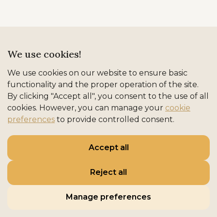
We use cookies!
We use cookies on our website to ensure basic
functionality and the proper operation of the site.
By clicking "Accept all", you consent to the use of all
cookies. However, you can manage your
cookie
preferences
to provide controlled consent.
REFINED ADRIATIC HOSPITALITY
Accept all
Naslovna
Smještaj
Destinacije
Iskustva
O nama
Kontakt
Reject all
Politika o kolačićima
Politika zaštite osobnih podataka
Opći uvjeti poslovanja
Manage preferences
DOMARE STAYS - design and developmet
C-tel
&
SIK