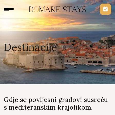
Skip to content
Skip to footer
Destinacije
Gdje se povijesni gradovi susreću
s mediteranskim krajolikom.