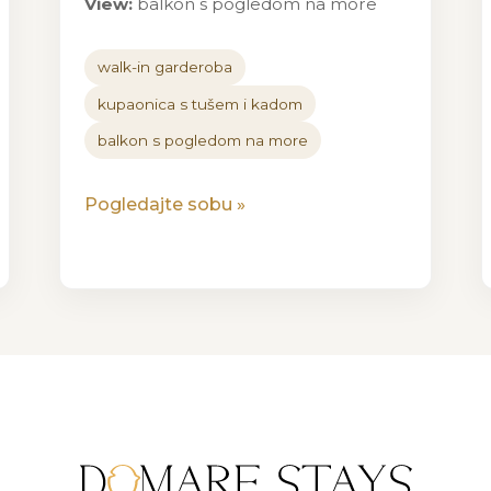
View:
balkon s pogledom na more
walk-in garderoba
kupaonica s tušem i kadom
balkon s pogledom na more
Pogledajte sobu
»