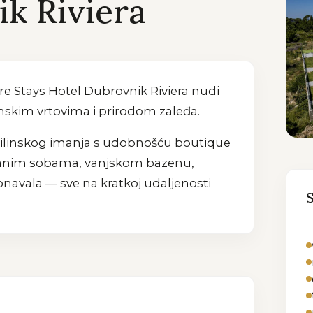
k Riviera
re Stays Hotel Dubrovnik Riviera nudi
skim vrtovima i prirodom zaleđa.
vilinskog imanja s udobnošću boutique
tranim sobama, vanjskom bazenu,
avala — sve na kratkoj udaljenosti
S