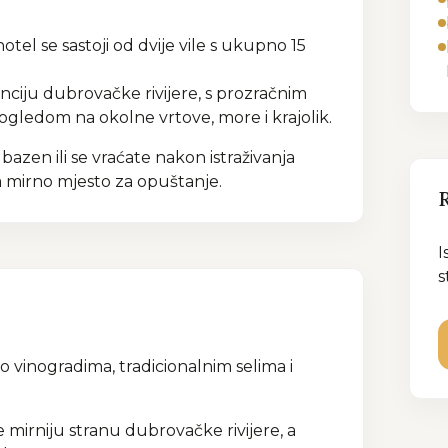
tel se sastoji od dvije vile s ukupno 15
ciju dubrovačke rivijere, s prozračnim
pogledom na okolne vrtove, more i krajolik.
azen ili se vraćate nakon istraživanja
 mirno mjesto za opuštanje.
I
s
po vinogradima, tradicionalnim selima i
mirniju stranu dubrovačke rivijere, a