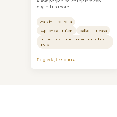
View:
pogled na vrt i djelomičan
pogled na more
walk-in garderoba
kupaonica s tušem
balkon ili terasa
pogled na vrt i djelomičan pogled na
more
Pogledajte sobu
»