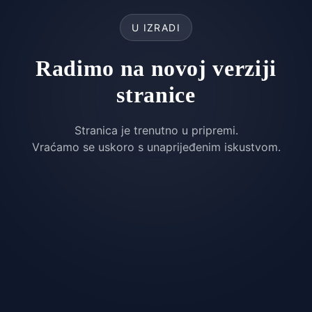
U IZRADI
Radimo na novoj verziji
stranice
Stranica je trenutno u pripremi.
Vraćamo se uskoro s unaprijeđenim iskustvom.